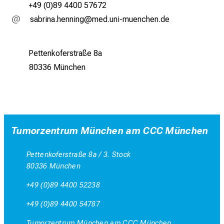
+49 (0)89 4400 57672
cgjplugsziuulux
vim-fu;lGvfiuyziu-mi
Pettenkoferstraße 8a
80336 München
Tumorzentrum München am CCC München
Pettenkoferstraße 8a / 3. Stock
80336 München
+49 (0)89 4400 52238
+49 (0)89 4400 54787
Tumorzentrum München am CCC München