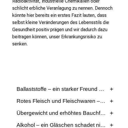
Radioaktivität, industrielle Chemikalien oder
schlicht erbliche Veranlagung zu nennen. Dennoch
könnte hier bereits ein erstes Fazit lauten, dass
selbst kleine Veränderungen des Lebensstils die
Gesundheit positiv prägen und wir dadurch dazu
beitragen können, unser Erkrankungsrisiko zu
senken.
Ballaststoffe – ein starker Freund bei der Ko
Ballaststoffe nehmen wir über pflanzliche
Rotes Fleisch und Fleischwaren – Wie viel da
Lebensmittel mit der Nahrung auf. Besonders
Unter „rotem Fleisch“ versteht man zumeist das
Übergewicht und erhöhtes Bauchfett als Risi
reich an Ballaststoffen sind beispielsweise die
Fleisch von (domestizierten) Rindern,
Schalen von Getreidekörnern, weshalb
Besonders in den letzten Jahren ist die
Alkohol – ein Gläschen schadet nicht?
Schweinen, Schafen und Ziegen. Im Rahmen
Vollkornprodukte als gesünder angesehen