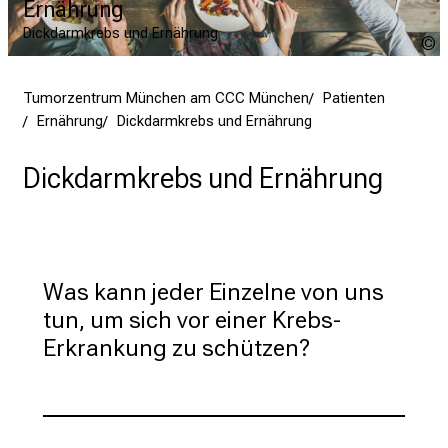
Ernährung
Dickdarmkrebs und Ernährung
G
I
Tumorzentrum München am CCC München
Patienten
Ernährung
Dickdarmkrebs und Ernährung
Dickdarmkrebs und Ernährung
Was kann jeder Einzelne von uns 
tun, um sich vor einer Krebs-
Erkrankung zu schützen?