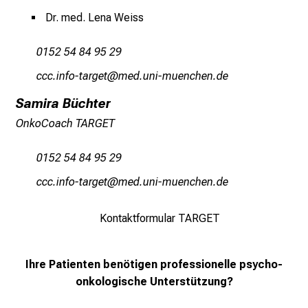
Dr. med. Lena Weiss
0152 54 84 95 29
yyyeluwü;hbg,pxib
vimefaulrvfiuyziu/mi
Samira Büchter
OnkoCoach TARGET
0152 54 84 95 29
yyyeluwühbgpxib
vim-ful_vfiuyziusmdi
Kontaktformular TARGET
Ihre Patienten benötigen professionelle psycho-
onkologische Unterstützung?