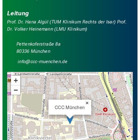
Leitung
Prof. Dr. Hana Algül (TUM Klinikum Rechts der Isar) Prof.
Dr. Volker Heinemann (LMU Klinikum)
Pettenkoferstraße 8a
80336 München
luwDü
yyy_;vfiuyziWusmi
+
−
×
CCC München