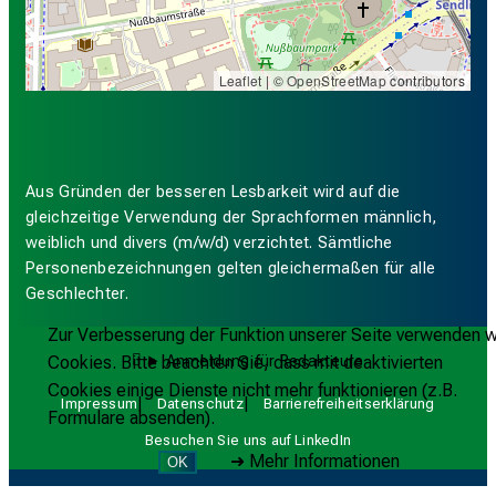
Leaflet
| ©
OpenStreetMap
contributors
Aus Gründen der besseren Lesbarkeit wird auf die
gleichzeitige Verwendung der Sprachformen männlich,
weiblich und divers (m/w/d) verzichtet. Sämtliche
Personenbezeichnungen gelten gleichermaßen für alle
Geschlechter.
Zur Verbesserung der Funktion unserer Seite verwenden w
Cookies. Bitte beachten Sie, dass mit deaktivierten
Anmeldung für Redakteure
Cookies einige Dienste nicht mehr funktionieren (z.B.
Impressum
Datenschutz
Barrierefreiheitserklärung
Formulare absenden).
Besuchen Sie uns auf LinkedIn
➜
Mehr Informationen
OK