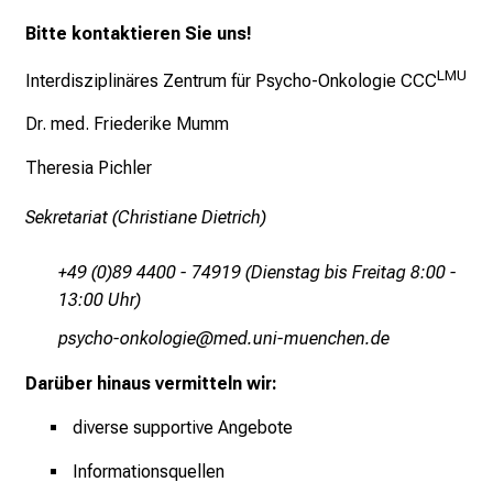
Bitte kontaktieren Sie uns!
LMU
Interdisziplinäres Zentrum für Psycho-Onkologie CCC
Dr. med. Friederike Mumm
Theresia Pichler
Sekretariat (Christiane Dietrich)
+49 (0)89 4400 - 74919 (Dienstag bis Freitag 8:00 -
13:00 Uhr)
ö:cјyzü#üuoüäüxli
v:imtf;ul_vfiuyziu mi
Darüber hinaus vermitteln wir:
diverse supportive Angebote
Informationsquellen