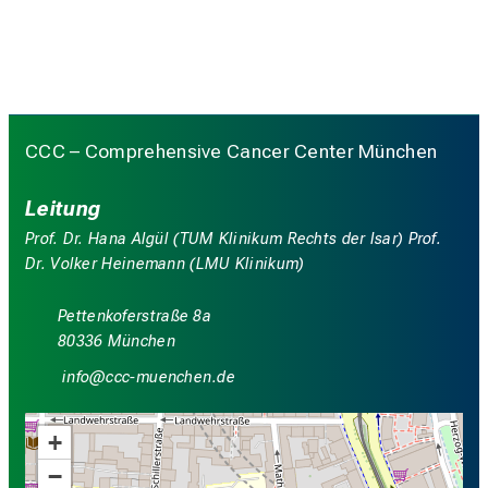
CCC – Comprehensive Cancer Center München
Leitung
Prof. Dr. Hana Algül (TUM Klinikum Rechts der Isar) Prof.
Dr. Volker Heinemann (LMU Klinikum)
Pettenkoferstraße 8a
80336 München
luwü
yyy_vf:iuyziaue:mi
+
−