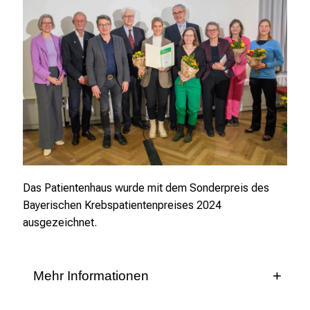
Brustzentrums und Professorin für Konservative
Onkologie an der Klinik und Poliklinik für
Frauenheilkunde und Geburtshilfe des Klinikums
der Universität München zu den weltweit
führenden Expertinnen auf dem Gebiet der
Brustkrebsforschung. Sie hat mit ihrer innovativen
Forschungsarbeit entscheidende Fortschritte in
der Prävention, Diagnose und Therapie von
Brustkrebs erzielt und damit das Überleben und
die Lebensqualität betroffener Patientinnen
nachhaltig verbessert. Als vielfach
Das Patientenhaus wurde mit dem Sonderpreis des
ausgezeichnete Wissenschaftlerin und engagierte
Bayerischen Krebspatientenpreises 2024
Mentorin setzt sie sich außerdem leidenschaftlich
ausgezeichnet.
für die Förderung junger Wissenschafts-Talente
ein. Prof. Dr. Nadia Harbeck verbindet damit auf
beeindruckende Weise exzellente Forschung mit
Mehr Informationen
gesellschaftlicher Verantwortung.
Mit dem Bayerischen Krebspatienten-Preis 2024 –