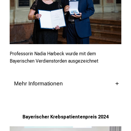
Professorin Nadia Harbeck wurde mit dem
Bayerischen Verdienstorden ausgezeichnet
Mehr Informationen
Ministerpräsident Dr. Markus Söder zeichnete
Prof. Dr. med. Nadia Harbeck für ihre
Errungenschaften in der Brustkrebsforschung mit
dem Bayerischen Verdienstorden aus.
Bayerischer Krebspatientenpreis 2024
Prof. Dr. Nadia Harbeck zählt als Leiterin des