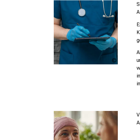
S
A
E
K
g
A
u
PAWEL_KA
w
i
i
V
A