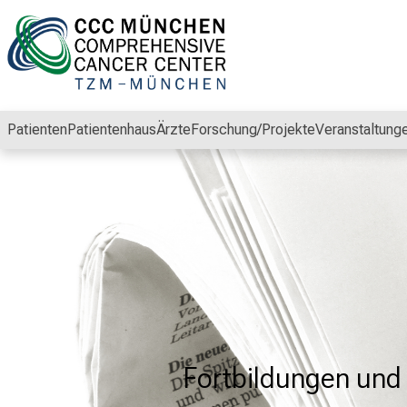
Schließen
Patienten
Patientenhaus
Ärzte
Forschung/Projekte
Veranstaltung
Fortbildungen un