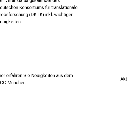
er Veranstaltungskalender des
eutschen Konsortiums für translationale
rebsforschung (DKTK) inkl. wichtiger
euigkeiten.
-
be.com
ier erfahren Sie Neuigkeiten aus dem
Ak
CC München.
 -
be.com