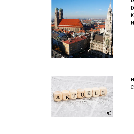
D
D
K
N
Manfred
Steinbach 
stock.ado
H
C
Marco2811
stock.ado