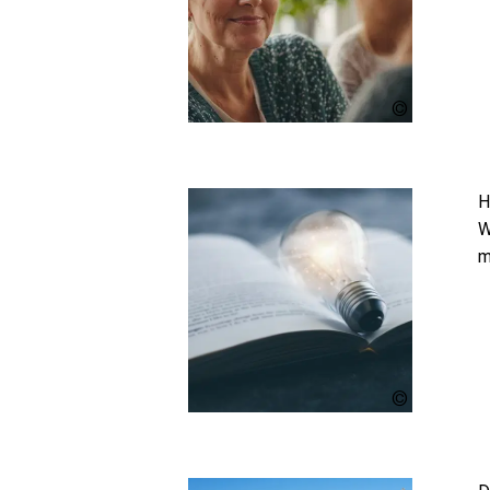
IllustrateMu
stock.ado
H
W
m
Koto
Amatsukami
stock.adob