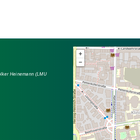
+
−
 Volker Heinemann (LMU