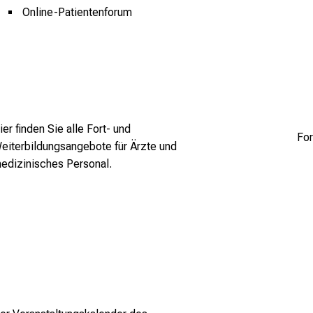
Online-Patientenforum
se -
be.com
ier finden Sie alle Fort- und
Fo
eiterbildungsangebote für Ärzte und
edizinisches Personal.
 -
e.co