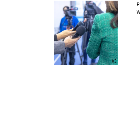
P
W
wellphoto -
stock.ado