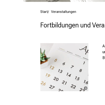
Start
Veranstaltungen
Fortbildungen und Ver
A
u
B
beeboys -
stock.ado