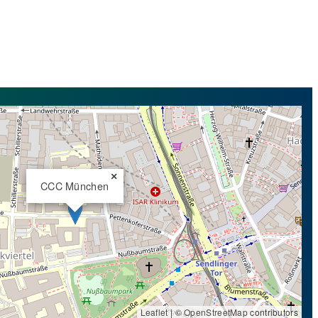
×
CCC München
Leaflet
| ©
OpenStreetMap
contributors